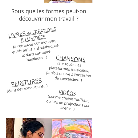
Sous quelles formes peut-on
découvrir mon travail ?
et CRÉATIONS
LIVRES
ILLUSTRÉES
(à retrouver sur mon site,
en librairies, médiathèques
et dans certaines
CHANSONS
boutiques…)
(sur toutes les
plateformes musicales,
parfois en live à l'occasion
de spectacles…)
PEINTURES
(dans des expositions…)
VIDÉOS
(sur ma chaîne YouTube,
ou lors de projections sur
scène…)