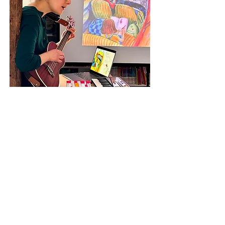
Lecture musicale de mon livre
Le Carnet
d'Élisa
(éditions de l'Étagère du bas)
Photo : Alain Lechardeur
Contact
contact@evachatelain.com