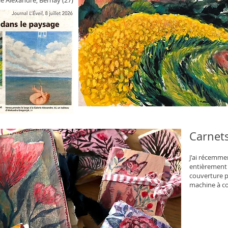
Carnet
J'ai récemme
entièrement 
couverture p
machine à c