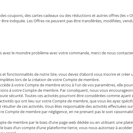
 coupons, des cartes-cadeaux ou des réductions et autres offres (les « Off
y être indiquée. Les Offres ne peuvent pas être transférées, modifiées, vend
ous avez le moindre problème avec votre commande, merci de nous contacter
ons et fonctionnalités de notre Site, vous devez d'abord vous inscrire et cr
complètes lors de la création de votre Compte de membre.
ède à votre Compte de membre et/ou à l'un de vos paramètres, elle pourra 
ations à votre Compte de membre. Par conséquent, nous vous encourageons 
te sécurité. Toutes ces activités pourront être considérées comme ayant e
 activités qui ont lieu sur votre Compte de membre, que vous les ayez spéci
ésulter de ces activités. Vous êtes responsable des activités effectuées 
 votre Compte de membre par négligence, en ne prenant pas le soin raisonnabl
mpte de membre par le biais d’une page web dédiée ou en utilisant une pla
ar le biais d’un compte d’une plateforme tierce, vous nous autorisez à accéde
au social.