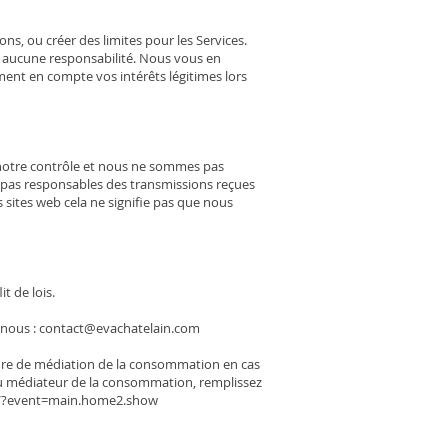
ns, ou créer des limites pour les Services.
 aucune responsabilité. Nous vous en
ent en compte vos intérêts légitimes lors
us notre contrôle et nous ne sommes pas
s pas responsables des transmissions reçues
es sites web cela ne signifie pas que nous
t de lois.
ez-nous : contact@evachatelain.com
édure de médiation de la consommation en cas
au médiateur de la consommation, remplissez
main/?event=main.home2.show