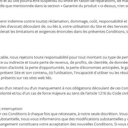
es et au Site pourra être suspendu ou limité en raison de réparations, de ma
le que mentionnée dans la section « Garantie du produit » ci-dessus, n'en se
nir indemne contre tout(e) réclamation, dommage, coût, responsabilité et d
bles d'avocat) découlant de, ou liés à, votre utilisation du Site et des Servic
iolerait les limitations et exigences énoncées dans les présentes Conditions, 
licable, nous rejetons toute responsabilité pour tout montant ou type de pe
e ou indirecte et toute perte de revenus, de profits, de clientèle, de donnée
ion d'activité, la perte d'opportunités, la perte d'économies anticipées, le 
résent Site et son contenu, (ii) l'utilisation, l'incapacité d'utiliser ou les résul
présents sur ces sites web liés.
es d’un retard ou d’un manquement à nos obligations découlant de ces Con
lonté et/ou d'un cas de force majeure au sens de l'article 1216 du Code civi
; interruption
 ces Conditions à chaque fois que nécessaire, à notre seule discrétion. Vous
stantielle, nous vous informerons que des modifications substantielles y o
l changement constituera votre acceptation des nouvelles Conditions. Si vous