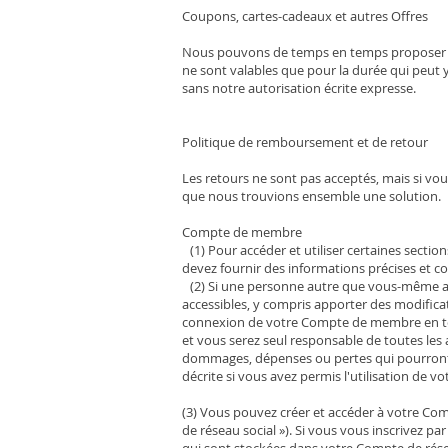
Coupons, cartes-cadeaux et autres Offres
Nous pouvons de temps en temps proposer des
ne sont valables que pour la durée qui peut 
sans notre autorisation écrite expresse.
Politique de remboursement et de retour
Les retours ne sont pas acceptés, mais si v
que nous trouvions ensemble une solution.
Compte de membre
(1) Pour accéder et utiliser certaines secti
devez fournir des informations précises et 
(2) Si une personne autre que vous-même acc
accessibles, y compris apporter des modific
connexion de votre Compte de membre en tou
et vous serez seul responsable de toutes les
dommages, dépenses ou pertes qui pourront r
décrite si vous avez permis l'utilisation de
(3) Vous pouvez créer et accéder à votre Co
de réseau social »). Si vous vous inscrivez p
qui sont stockées dans votre Compte de rése