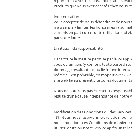
répondront à vos besoins. L'accès aux Servic
Produits que vous avez achetés chez nous, tel
Indemnisation
Vous acceptez de nous défendre et de nous te
mais sans s'y limiter, les honoraires raisonna
compris en particulier toute utilisation qui v
par votre faute.
Limitation de responsabilité
Dans toute la mesure permise par la loi app
vous ou un tiers (y compris toute perte direct
dommage résultant de, ou lié à, une interrupt
même s'il est prévisible, en rapport avec (i) le p
site web lié au présent Site ou les documents 
Nous ne pourrons pas être tenus responsabl
résulte d'une cause indépendante de notre vo
Modification des Conditions ou des Services 
(1) Nous nous réservons le droit de modifier
nous modifions ces Conditions de manière sub
utiliser le Site ou notre Service après un te