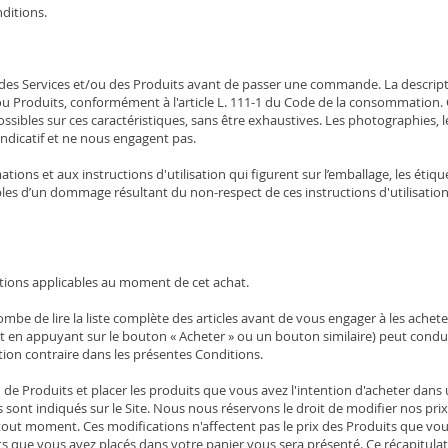
ditions.
 des Services et/ou des Produits avant de passer une commande. La descript
t/ou Produits, conformément à l'article L. 111-1 du Code de la consommation
ssibles sur ces caractéristiques, sans être exhaustives. Les photographies, l
indicatif et ne nous engagent pas.
ations et aux instructions d'utilisation qui figurent sur l’emballage, les é
s d’un dommage résultant du non-respect de ces instructions d'utilisation 
tions applicables au moment de cet achat.
incombe de lire la liste complète des articles avant de vous engager à les achet
t en appuyant sur le bouton « Acheter » ou un bouton similaire) peut condu
tion contraire dans les présentes Conditions.
 de Produits et placer les produits que vous avez l'intention d'acheter dans
ont indiqués sur le Site. Nous nous réservons le droit de modifier nos prix 
 tout moment. Ces modifications n'affectent pas le prix des Produits que vo
ts que vous avez placés dans votre panier vous sera présenté. Ce récapitulati