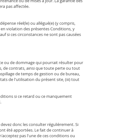
intenance ou de mises à jour. La garantie des
ra pas affectée.
épense réel(le) ou allégué(e) (y compris,
es en violation des présentes Conditions, y
sauf si ces circonstances ne sont pas causées
rte ou de dommage qui pourrait résulter pour
s, de contrats, ainsi que toute perte ou tout
gaspillage de temps de gestion ou de bureau,
tats de l'utilisation du présent site, (iii) tout
ditions si ce retard ou ce manquement
l.
 devez donc les consulter régulièrement. Si
nt été apportées. Le fait de continuer à
 n'acceptez pas l'une de ces conditions ou