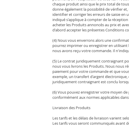
chaque produit ainsi que le prix total de tous 
donne également la possibilité de vérifier et,
identifier et corriger les erreurs de saisie e
indiqué s'applique à compter de la réceptio
acheter les Produits annoncés au prix et ave
d'abord accepter les présentes Conditions 
(4) Nous vous enverrons alors une confirma
pourrez imprimer ou enregistrer en utilisant 
nous avons reçu votre commande. Il n'indi
(5) Le contrat juridiquement contraignant p
nous vous livrons les Produits. Nous nous r
paiement pour votre commande et que vous l
exemple, un transfert d'argent électronique, 
juridiquement contraignant est conclu lorsqu
(6) Vous pouvez enregistrer votre moyen de p
conformément aux normes applicables dans not
Livraison des Produits
Les tarifs et les délais de livraison varient s
Les tarifs vous seront communiqués avant 