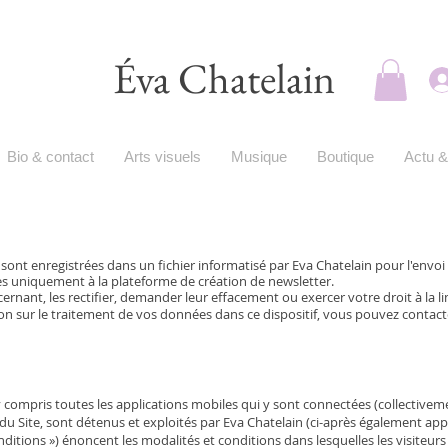
Éva Chatelain
Bio & contact
Arts visuels
Musique
Boutique
Actu &
e sont enregistrées dans un fichier informatisé par Eva Chatelain pour l'envoi
 uniquement à la plateforme de création de newsletter.
ant, les rectifier, demander leur effacement ou exercer votre droit à la l
on sur le traitement de vos données dans ce dispositif, vous pouvez contacte
s, y compris toutes les applications mobiles qui y sont connectées (collectivem
e du Site, sont détenus et exploités par Eva Chatelain (ci-après également appe
tions ») énoncent les modalités et conditions dans lesquelles les visiteurs ou