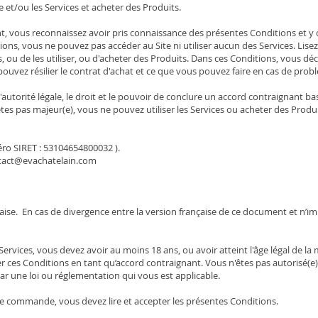
ite et/ou les Services et acheter des Produits.
nt, vous reconnaissez avoir pris connaissance des présentes Conditions et y co
itions, vous ne pouvez pas accéder au Site ni utiliser aucun des Services. Lis
es, ou de les utiliser, ou d'acheter des Produits. Dans ces Conditions, vou
vez résilier le contrat d'achat et ce que vous pouvez faire en cas de prob
'autorité légale, le droit et le pouvoir de conclure un accord contraignant bas
'êtes pas majeur(e), vous ne pouvez utiliser les Services ou acheter des Pro
méro SIRET : 53104654800032 ).
ntact@evachatelain.com
ise. En cas de divergence entre la version française de ce document et n’imp
 Services, vous devez avoir au moins 18 ans, ou avoir atteint l'âge légal de l
gner ces Conditions en tant qu’accord contraignant. Vous n'êtes pas autorisé(e) 
 par une loi ou réglementation qui vous est applicable.
e commande, vous devez lire et accepter les présentes Conditions.