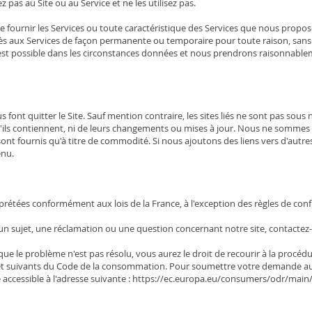
 pas au Site ou au Service et ne les utilisez pas.
 fournir les Services ou toute caractéristique des Services que nous proposo
ès aux Services de façon permanente ou temporaire pour toute raison, sans
est possible dans les circonstances données et nous prendrons raisonnablem
us font quitter le Site. Sauf mention contraire, les sites liés ne sont pas so
qu'ils contiennent, ni de leurs changements ou mises à jour. Nous ne somme
ne sont fournis qu'à titre de commodité. Si nous ajoutons des liens vers d'autr
enu.
rétées conformément aux lois de la France, à l'exception des règles de confli
r un sujet, une réclamation ou une question concernant notre site, contact
 que le problème n'est pas résolu, vous aurez le droit de recourir à la proc
-1 et suivants du Code de la consommation. Pour soumettre votre demande 
igne accessible à l'adresse suivante : https://ec.europa.eu/consumers/odr/