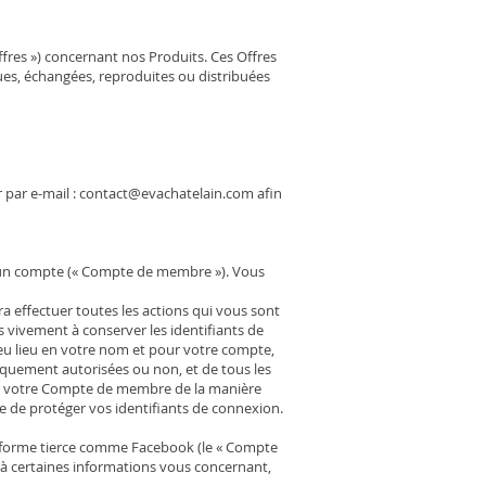
res ») concernant nos Produits. Ces Offres
ues, échangées, reproduites ou distribuées
 par e-mail : contact@evachatelain.com afin
éer un compte (« Compte de membre »). Vous
effectuer toutes les actions qui vous sont
vivement à conserver les identifiants de
u lieu en votre nom et pour votre compte,
fiquement autorisées ou non, et de tous les
sur votre Compte de membre de la manière
e de protéger vos identifiants de connexion.
teforme tierce comme Facebook (le « Compte
r à certaines informations vous concernant,