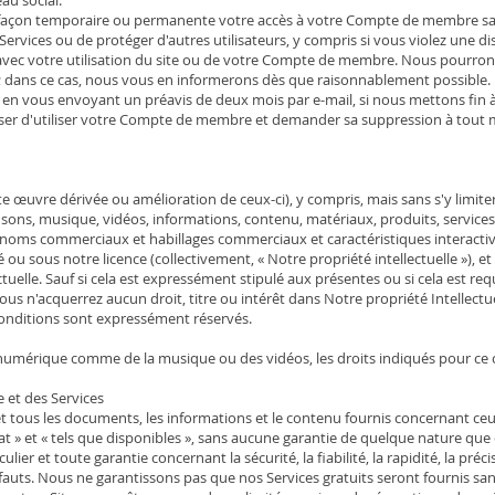
façon temporaire ou permanente votre accès à votre Compte de membre sans
Services ou de protéger d'autres utilisateurs, y compris si vous violez une 
avec votre utilisation du site ou de votre Compte de membre. Nous pourrons l
; dans ce cas, nous vous en informerons dès que raisonnablement possible. 
, en vous envoyant un préavis de deux mois par e-mail, si nous mettons 
sser d'utiliser votre Compte de membre et demander sa suppression à tout
e œuvre dérivée ou amélioration de ceux-ci), y compris, mais sans s'y limiter, t
s, sons, musique, vidéos, informations, contenu, matériaux, produits, servic
oms commerciaux et habillages commerciaux et caractéristiques interactives
té ou sous notre licence (collectivement, « Notre propriété intellectuelle »), 
ctuelle. Sauf si cela est expressément stipulé aux présentes ou si cela est req
 vous n'acquerrez aucun droit, titre ou intérêt dans Notre propriété Intellectu
onditions sont expressément réservés.
numérique comme de la musique ou des vidéos, les droits indiqués pour ce c
e et des Services
et tous les documents, les informations et le contenu fournis concernant ceu
tat » et « tels que disponibles », sans aucune garantie de quelque nature que 
ier et toute garantie concernant la sécurité, la fiabilité, la rapidité, la pré
auts. Nous ne garantissons pas que nos Services gratuits seront fournis sans