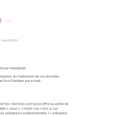
Se connecter
 newsletter
 d'une newsletter.
imitation du traitement de vos données.
r Eva Chatelain par e-mail :
ent les « Services ») et toute offre ou vente de
lés « nous », « notre » ou « nos »). Les
 utilisateurs (collectivement, l’ « utilisateur