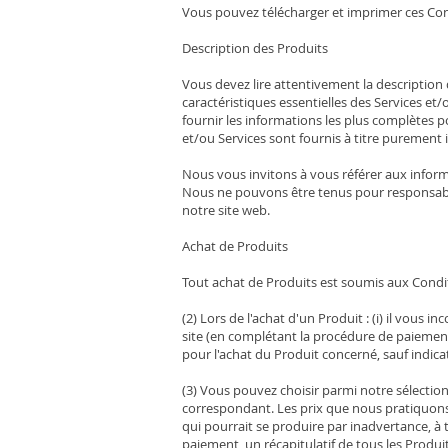
Vous pouvez télécharger et imprimer ces Con
Description des Produits
Vous devez lire attentivement la description
caractéristiques essentielles des Services e
fournir les informations les plus complètes po
et/ou Services sont fournis à titre purement 
Nous vous invitons à vous référer aux inform
Nous ne pouvons être tenus pour responsable
notre site web.
Achat de Produits
Tout achat de Produits est soumis aux Condi
(2) Lors de l'achat d'un Produit : (i) il vous 
site (en complétant la procédure de paiemen
pour l'achat du Produit concerné, sauf indica
(3) Vous pouvez choisir parmi notre sélection
correspondant. Les prix que nous pratiquons s
qui pourrait se produire par inadvertance, à
paiement, un récapitulatif de tous les Produi