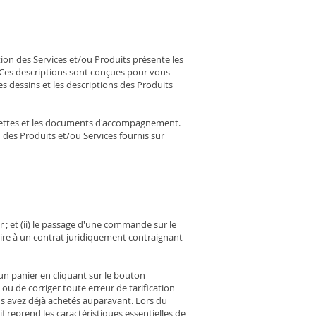
ion des Services et/ou Produits présente les
. Ces descriptions sont conçues pour vous
es dessins et les descriptions des Produits
tiquettes et les documents d'accompagnement.
des Produits et/ou Services fournis sur
er ; et (ii) le passage d'une commande sur le
ire à un contrat juridiquement contraignant
 un panier en cliquant sur le bouton
ou de corriger toute erreur de tarification
us avez déjà achetés auparavant. Lors du
f reprend les caractéristiques essentielles de