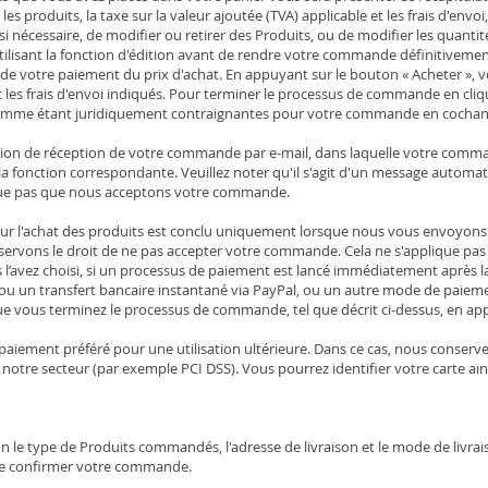
les produits, la taxe sur la valeur ajoutée (TVA) applicable et les frais d'env
 si nécessaire, de modifier ou retirer des Produits, ou de modifier les quant
n utilisant la fonction d'édition avant de rendre votre commande définitivemen
n de votre paiement du prix d'achat. En appuyant sur le bouton « Acheter 
c les frais d'envoi indiqués. Pour terminer le processus de commande en cliq
comme étant juridiquement contraignantes pour votre commande en cochant
tion de réception de votre commande par e-mail, dans laquelle votre comm
la fonction correspondante. Veuillez noter qu'il s'agit d'un message automat
que pas que nous acceptons votre commande.
our l'achat des produits est conclu uniquement lorsque nous vous envoyons 
éservons le droit de ne pas accepter votre commande. Cela ne s'applique p
’avez choisi, si un processus de paiement est lancé immédiatement après 
ou un transfert bancaire instantané via PayPal, ou un autre mode de paiement
e vous terminez le processus de commande, tel que décrit ci-dessus, en app
aiement préféré pour une utilisation ultérieure. Dans ce cas, nous conserv
re secteur (par exemple PCI DSS). Vous pourrez identifier votre carte ainsi
elon le type de Produits commandés, l'adresse de livraison et le mode de livrai
de confirmer votre commande.