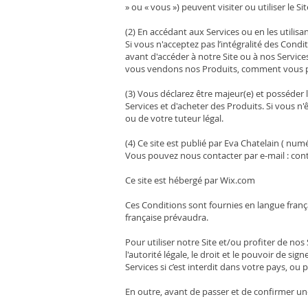
» ou « vous ») peuvent visiter ou utiliser le S
(2) En accédant aux Services ou en les utilisa
Si vous n'acceptez pas l’intégralité des Cond
avant d'accéder à notre Site ou à nos Servic
vous vendons nos Produits, comment vous pou
(3) Vous déclarez être majeur(e) et posséder l
Services et d'acheter des Produits. Si vous n
ou de votre tuteur légal.
(4) Ce site est publié par Eva Chatelain ( nu
Vous pouvez nous contacter par e-mail : co
Ce site est hébergé par Wix.com
Ces Conditions sont fournies en langue frança
française prévaudra.
Pour utiliser notre Site et/ou profiter de nos
l'autorité légale, le droit et le pouvoir de si
Services si c’est interdit dans votre pays, ou
En outre, avant de passer et de confirmer un