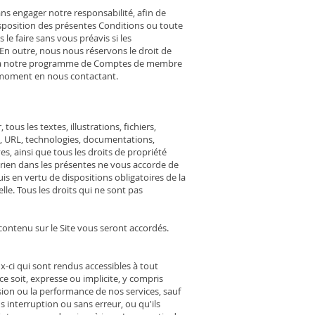
 engager notre responsabilité, afin de
disposition des présentes Conditions ou toute
e faire sans vous préavis si les
En outre, nous nous réservons le droit de
fin à notre programme de Comptes de membre
 moment en nous contactant.
ous les textes, illustrations, fichiers,
es, URL, technologies, documentations,
, ainsi que tous les droits de propriété
et rien dans les présentes ne vous accorde de
uis en vertu de dispositions obligatoires de la
elle. Tous les droits qui ne sont pas
ontenu sur le Site vous seront accordés.
x-ci qui sont rendus accessibles à tout
ce soit, expresse ou implicite, y compris
cision ou la performance de nos services, sauf
 interruption ou sans erreur, ou qu'ils